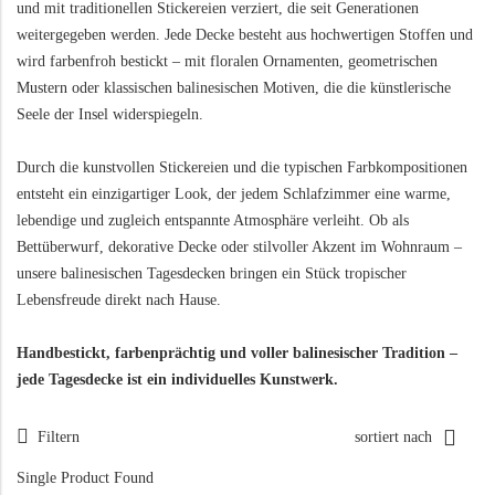
STATUEN & SKULPTUREN
Spiegel
und mit traditionellen Stickereien verziert, die seit Generationen
Die wichtigsten Holzarten auf Bali
weitergegeben werden. Jede Decke besteht aus hochwertigen Stoffen und
LAMPEN
Buddha-Statuen
Hier entsteht alles aus Palmen
wird farbenfroh bestickt – mit floralen Ornamenten, geometrischen
Figuren & Skulpturen
Tischlampen
Mustern oder klassischen balinesischen Motiven, die die künstlerische
Balinesische Kunsthandwerker
Seele der Insel widerspiegeln.
Tierstatuen & Tierfiguren
Stehlampen
Die balinesischen Töpfermeister
Tiki-Statuen
Hängelampen
Durch die kunstvollen Stickereien und die typischen Farbkompositionen
Balinesische Tradition der täglichen Opfergaben
entsteht ein einzigartiger Look, der jedem Schlafzimmer eine warme,
Gartenlaternen
Beleuchtung mit Batik Paneelen
lebendige und zugleich entspannte Atmosphäre verleiht. Ob als
Bettüberwurf, dekorative Decke oder stilvoller Akzent im Wohnraum –
Die ideale Reisezeit für Bali
GRÜNE OASEN
LEBENSART
unsere balinesischen Tagesdecken bringen ein Stück tropischer
Luwak Kaffee – der Exot unter den Luxuskaffees
Lebensfreude direkt nach Hause.
Outdoor-Möbel
Kerzenzauber & Fackeln
Sonnenschirme & Ständer
Schalen & Schüsseln
Handbestickt, farbenprächtig und voller balinesischer Tradition –
jede Tagesdecke ist ein individuelles Kunstwerk.
Gartenstelen & Vogeltränken
Küchenutensilien
Brunnen & Quellsteine
Bad & Wellness
Filtern
sortiert nach
Blumenübertöpfe
Räucherschalen
Single Product Found