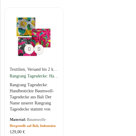
Blumenständer
Wohnschätze
Gartenlaternen
Weinhalter
Windspiele
Glaskunst
Kerzenzauber & Fackeln
Vasen
TEXTILIEN
Taschen
FUNDGRUBE
Tagesdecken
HIER SPAREN!
Spar-Angebote
Textilien
,
Versand bis 2 kg
,
Balinesische Tagesdecken aus traditioneller 
Geschenkideen
Rangrang Tagesdecke: Handbestickt, 190 x 220 cm
Gutscheine
Rangrang Tagesdecke:
Handbestickte Baumwoll-
Tagesdecke aus Bali Der
Name unserer Rangrang
Tagesdecke stammt von
einem traditionellen
Material:
Baumwolle
balinesischen Webmuster,
Hergestellt auf Bali, Indonesien
das durch seine klaren
129,00
€
Linien und kontrastreichen