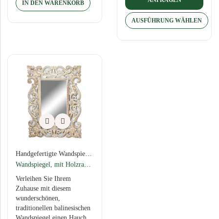
ANFRAGEN
IN DEN WARENKORB
AUSFÜHRUNG WÄHLEN
Handgefertigte Wandspiegel aus Bali
,
Wandpoesie
,
Versand 2-5 kg
Wandspiegel, mit Holzrahmen in Handarbeit, 3 Varianten, 60x80cm
Verleihen Sie Ihrem
Zuhause mit diesem
wunderschönen,
traditionellen balinesischen
Wandspiegel einen Hauch