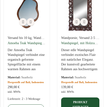
Blumenständer
Wohnschätze
Gartenlaternen
Weinhalter
Windspiele
Glaskunst
Kerzenzauber & Fackeln
Vasen
TEXTILIEN
Taschen
Versand bis 10 kg
,
Wandpoesie
,
Handgefertigte Wandspiegel aus Bali
Wandpoesie
,
Versand 2-5 kg
,
Hand
FUNDGRUBE
Tagesdecken
Amoeba Teak Wandspiegel mit organischem Rahmen
Wandspiegel, mit Holzrahmen in Handarbeit, 2 Varianten, 80x120cm
HIER SPAREN!
Spar-Angebote
Der Amoeba Teak
Dieser edle Wandspiegel
Wandspiegel verbindet eine
verbindet exotisches Flair
Geschenkideen
organisch geformte
mit natürlicher Eleganz.
Spiegelfläche mit einem
Der kunstvoll gearbeitete
Gutscheine
warmen Rahmen aus
Rahmen aus hochwertigem
Teakholz. Seine
Holz zeigt ein traditionelles
Material:
Suarholz
Material:
Suarholz
asymmetrische, weich
balinesisches Muster, das
Hergestellt auf Bali, Indonesien
Hergestellt auf Bali, Indonesien
geschwungene Kontur
Ihrem Zuhause ein…
290,00
€
139,00
€
macht ihn zu einem
inkl. MWSt.
inkl. MWSt.
außergewöhnlichen…
Lieferzeit:
2 - 3 Werktage
PRODUKT