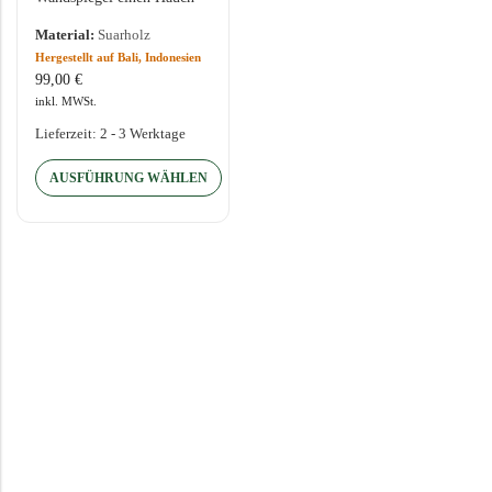
von Exotik und
Material:
Suarholz
Handwerkskunst. Der
Hergestellt auf Bali, Indonesien
Spiegel beeindruckt durch
99,00
€
eine großzügige
inkl. MWSt.
Holzverzierung, die
kunstvoll…
Lieferzeit:
2 - 3 Werktage
AUSFÜHRUNG WÄHLEN