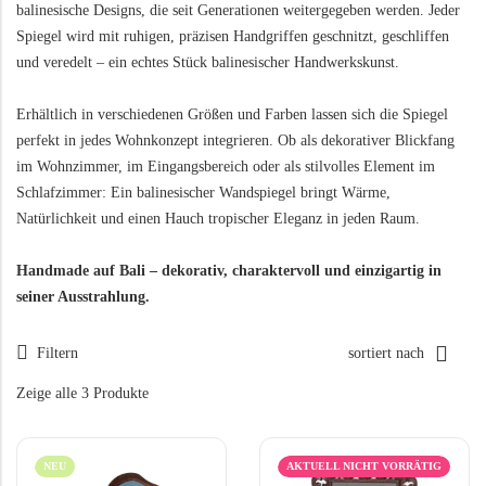
STATUEN & SKULPTUREN
Spiegel
balinesische Designs, die seit Generationen weitergegeben werden. Jeder
Die wichtigsten Holzarten auf Bali
Spiegel wird mit ruhigen, präzisen Handgriffen geschnitzt, geschliffen
LAMPEN
Buddha-Statuen
Hier entsteht alles aus Palmen
und veredelt – ein echtes Stück balinesischer Handwerkskunst.
Figuren & Skulpturen
Tischlampen
Balinesische Kunsthandwerker
Erhältlich in verschiedenen Größen und Farben lassen sich die Spiegel
Tierstatuen & Tierfiguren
Stehlampen
Die balinesischen Töpfermeister
perfekt in jedes Wohnkonzept integrieren. Ob als dekorativer Blickfang
Tiki-Statuen
Hängelampen
im Wohnzimmer, im Eingangsbereich oder als stilvolles Element im
Balinesische Tradition der täglichen Opfergaben
Schlafzimmer: Ein balinesischer Wandspiegel bringt Wärme,
Gartenlaternen
Beleuchtung mit Batik Paneelen
Natürlichkeit und einen Hauch tropischer Eleganz in jeden Raum.
Die ideale Reisezeit für Bali
GRÜNE OASEN
LEBENSART
Handmade auf Bali – dekorativ, charaktervoll und einzigartig in
Luwak Kaffee – der Exot unter den Luxuskaffees
seiner Ausstrahlung.
Outdoor-Möbel
Kerzenzauber & Fackeln
Sonnenschirme & Ständer
Schalen & Schüsseln
Filtern
sortiert nach
Gartenstelen & Vogeltränken
Küchenutensilien
Zeige alle 3 Produkte
Brunnen & Quellsteine
Bad & Wellness
Blumenübertöpfe
Räucherschalen
NEU
AKTUELL NICHT VORRÄTIG