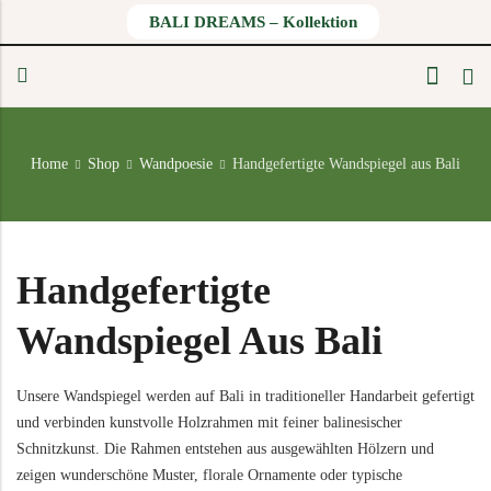
BALI DREAMS – Kollektion
Back
Back
Home
Shop
Wandpoesie
Handgefertigte Wandspiegel aus Bali
Balinesischer Wohnstil ist Urlaub daheim
MÖBEL
WANDPOESIE
Balinesische Handarbeit: Die Seele Balis in jedem Stück
Tische
Makramee-Arbeiten
Willkommen auf Bali – Kandel in der Südpfalz
Stühle & Bänke
Buddha-Reliefs
Handgefertigte
Balinesische Geschenkideen – Mehr als nur ein Mitbringsel
Regale & Schränke
Wandpaneele
Wandspiegel Aus Bali
Materialien
Sofas/Liegen
Wandmasken
Buddha
Schminktische
Traumfänger
Unsere Wandspiegel werden auf Bali in traditioneller Handarbeit gefertigt
und verbinden kunstvolle Holzrahmen mit feiner balinesischer
Waschbecken
Wandbilder
Frangipani – Die heilige Blüte Balis
Schnitzkunst. Die Rahmen entstehen aus ausgewählten Hölzern und
Outdoor-Möbel
Wanddekor
Wer ist Ganesha und wieso sieht er wie ein Elefant aus?
zeigen wunderschöne Muster, florale Ornamente oder typische