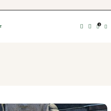
3
T
NSART
zauber & Fackeln
 & Schüsseln
tensilien
Wellness
schalen
hätze
ter