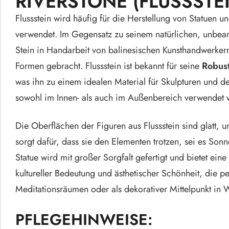
RIVERSTONE (FLUSSSTEI
Die wichtigsten Holzarten auf Bali
Flussstein wird häufig für die Herstellung von Statuen 
Buddha-Statuen
Hier entsteht alles aus Palmen
verwendet. Im Gegensatz zu seinem natürlichen, unbear
Figuren & Skulptur
Balinesische Kunsthandwerker
Stein in Handarbeit von balinesischen Kunsthandwerkern
Tierstatuen & Tierf
Die balinesischen Töpfermeister
Formen gebracht. Flussstein ist bekannt für seine
Robust
Tiki-Statuen
Balinesische Tradition der täglichen Opfergaben
was ihn zu einem idealen Material für Skulpturen und d
sowohl im Innen- als auch im Außenbereich verwendet
Beleuchtung mit Batik Paneelen
Die ideale Reisezeit für Bali
Die Oberflächen der Figuren aus Flussstein sind glatt, u
Luwak Kaffee – der Exot unter den Luxuskaffees
sorgt dafür, dass sie den Elementen trotzen, sei es Son
Statue wird mit großer Sorgfalt gefertigt und bietet ei
kultureller Bedeutung und ästhetischer Schönheit, die pe
Meditationsräumen oder als dekorativer Mittelpunkt in
PFLEGEHINWEISE: