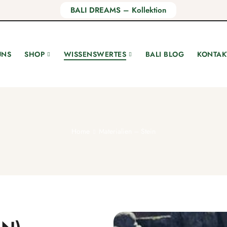
BALI DREAMS – Kollektion
UNS
SHOP
WISSENSWERTES
BALI BLOG
KONTAK
WANDPOESIE
GRÜNE OASEN
LEBE
Makramee-Arbeiten
Outdoor-Möbel
Kerzen
Buddha-Reliefs
Sonnenschirme & Ständer
Schalen
Home
Materialien – Stein
Wandpaneele
Gartenstelen & Vogeltränken
Küchenu
Wandmasken
Brunnen & Quellsteine
Bad & 
Traumfänger
Blumenübertöpfe
Räucher
Wandbilder
Blumenständer
Wohnsc
Wanddekor
Gartenlaternen
Weinhal