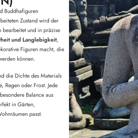
N)
STATUEN & SKULPTUREN
Spiegel
Windspiele
Glaskun
und Buddhafiguren
LAMPEN
Kerzenzauber & Fackeln
Vasen
beiteten Zustand wird der
TEXTILIEN
Tasche
en
Tischlampen
 bearbeitet und in präzise
FUND
iguren
Stehlampen
Tagesdecken
heit und Langlebigkeit
,
Hängelampen
Spar-A
ekorative Figuren macht, die
Gartenlaternen
Gesche
 werden können.
Gutsch
nd die Dichte des Materials
ne, Regen oder Frost. Jede
ne besondere Balance aus
rfekt in Gärten,
 Wohnräumen passt.