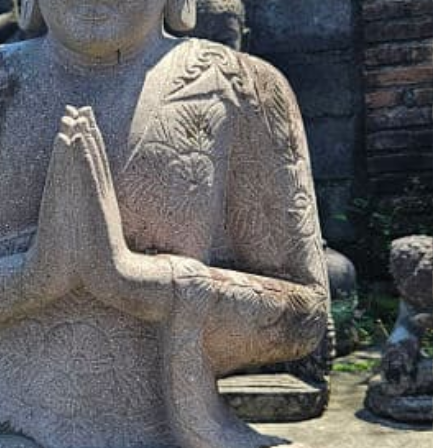
st
n
GRUBE
HIER SPAREN!
ngebote
nkideen
eine