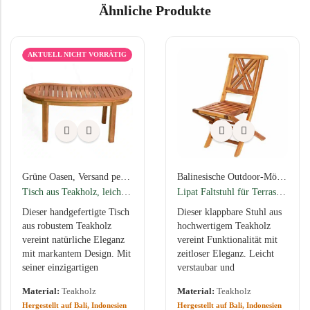
Ähnliche Produkte
AKTUELL NICHT VORRÄTIG
Grüne Oasen
,
Versand per Spedition
,
Balinesische Tische – traditionell
Balinesische Outdoor-Möbel aus traditioneller Handarbeit
Tisch aus Teakholz, leicht geschwungen (oval)
Lipat Faltstuhl für Terrasse oder Garten
Dieser handgefertigte Tisch
Dieser klappbare Stuhl aus
aus robustem Teakholz
hochwertigem Teakholz
vereint natürliche Eleganz
vereint Funktionalität mit
mit markantem Design. Mit
zeitloser Eleganz. Leicht
seiner einzigartigen
verstaubar und
Nietenform, einer Länge
wetterbeständig, eignet er
Material:
Teakholz
Material:
Teakholz
von 117 cm und einer Höhe
sich perfekt für Terrasse,
Hergestellt auf Bali, Indonesien
Hergestellt auf Bali, Indonesien
von…
Garten oder Wintergarten.