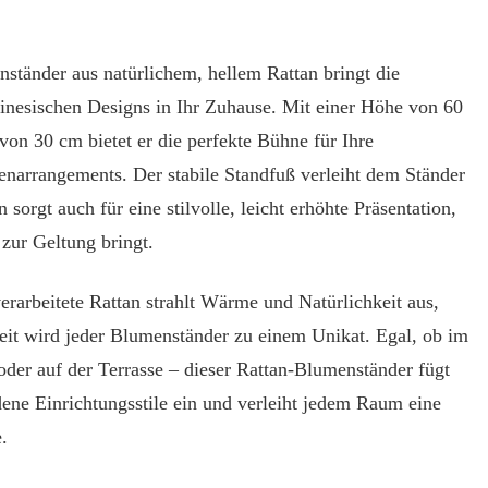
st
nständer aus natürlichem, hellem Rattan bringt die
n
linesischen Designs in Ihr Zuhause. Mit einer Höhe von 60
GRUBE
n 30 cm bietet er die perfekte Bühne für Ihre
HIER SPAREN!
ngebote
narrangements. Der stabile Standfuß verleiht dem Ständer
nkideen
n sorgt auch für eine stilvolle, leicht erhöhte Präsentation,
ine
zur Geltung bringt.
erarbeitete Rattan strahlt Wärme und Natürlichkeit aus,
eit wird jeder Blumenständer zu einem Unikat. Egal, ob im
er auf der Terrasse – dieser Rattan-Blumenständer fügt
dene Einrichtungsstile ein und verleiht jedem Raum eine
.