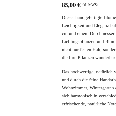
STATUEN & SKULPTUREN
Spiegel
Windspiele
Glaskun
85,00
€
inkl. MWSt.
LAMPEN
Kerzenzauber & Fackeln
Vasen
Dieser handgefertigte Blume
TEXTILIEN
Tasche
en
Tischlampen
Leichtigkeit und Eleganz ba
FUND
guren
Stehlampen
Tagesdecken
cm und einem Durchmesser vo
Hängelampen
Spar-A
Lieblingspflanzen und Blume
Gartenlaternen
Gesche
nicht nur festen Halt, sonder
Gutsche
die Ihre Pflanzen wunderbar 
Das hochwertige, natürlich v
und durch die feine Handarb
Wohnzimmer, Wintergarten od
sich harmonisch in verschie
erfrischende, natürliche Note