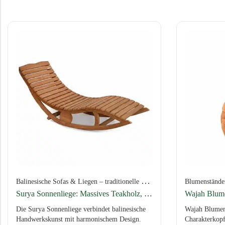
B
alinesische Sofas & Liegen – traditionelle Tagesbetten aus natürlicher Handarbeit
Blumenständer
Surya Sonnenliege: Massives Teakholz, Wellenform, 150 × 60 × 65 cm
Die Surya Sonnenliege verbindet balinesische
Wajah Blumen
Handwerkskunst mit harmonischem Design.
Charakterkopf