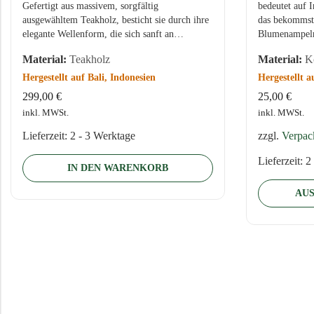
Gefertigt aus massivem, sorgfältig
bedeutet auf 
ausgewähltem Teakholz, besticht sie durch ihre
das bekommst
elegante Wellenform, die sich sanft an…
Blumenampeln
Material:
Teakholz
Material:
Ko
Hergestellt auf Bali, Indonesien
Hergestellt a
299,00
€
25,00
€
inkl. MWSt.
inkl. MWSt.
Lieferzeit:
2 - 3 Werktage
zzgl.
Verpac
Lieferzeit:
2
IN DEN WARENKORB
AU