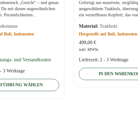
Indonesisch „Gesicht“ – und genau
Gefertigt aus massivem, sorgfälti
 Du mit diesen ungewöhnlichen
ausgewähltem Teakholz, überzeugt
: Persönlichkeiten…
ein verstellbares Kopfteil, das vo
Sitzposition…
kosnuss
Material:
Teakholz
uf Bali, Indonesien
Hergestellt auf Bali, Indonesien
499,00
€
inkl. MWSt.
kungs- und Versandkosten
Lieferzeit:
2 - 3 Werktage
 - 3 Werktage
IN DEN WARENKO
SFÜHRUNG WÄHLEN