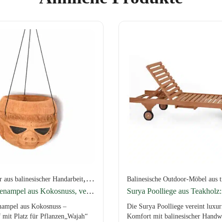
,
,
,
,
 aus balinesischer Handarbeit
Versand per Spedition
Versand bis 2 kg
Balinesische Outdoor-Möbel aus traditionell
Wohnschätze aus balinesische
Wajah Blumenampel aus Kokosnuss, verschiedene Designs
ampel aus Kokosnuss –
Die Surya Poolliege vereint luxur
 mit Platz für Pflanzen„Wajah“
Komfort mit balinesischer Handw