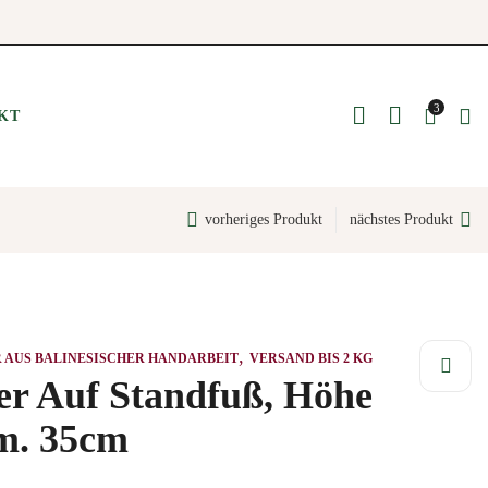
3
KT
NSART
vorheriges Produkt
nächstes Produkt
zauber & Fackeln
 & Schüsseln
tensilien
Wellness
,
AUS BALINESISCHER HANDARBEIT
VERSAND BIS 2 KG
rschalen
r Auf Standfuß, Höhe
hätze
m. 35cm
ter