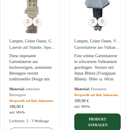
Lampen
,
Grüne Oasen
,
Gartenlaternen aus balinesischer Handarbeit – natürliche Eleganz für deinen Außenbereich
Lampen
,
Grüne Oasen
,
Versand per Spedition
Laterne auf Ständer, Jepun (Frangipani) Muster, 107cm hoch
Gartenlaterne aus Vulkanstein, Jepun Design
Diese imposante
Eine schöne Gartenlaterne
Gartenlaterne aus
in schwarzem Vulkanstein
hochwertigem, armiertem
geschlagen. Verziert mit
Betonguss vereint
Jepun Blüten (Frangipani
traditionelles Design mit
Blüten). Höhe ca. 60cm
moderner Handwerkskunst.
Vulkanstein ist ein extrem
Material:
armierter
Material:
Flussstein
Mit einer Gesamthöhe von
hartes und robustes Gestein.
Betonguss
Hergestellt auf Bali, Indonesien
107 cm ist sie ein stilvoller
Diese…
390,00
€
Hergestellt auf Bali, Indonesien
Blickfang für…
188,00
€
inkl. MWSt.
inkl. MWSt.
PRODUKT
Lieferzeit:
2 - 3 Werktage
ANFRAGEN