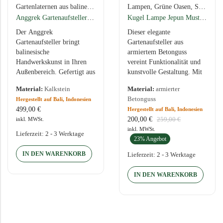
Gartenlaternen aus balinesischer Handarbeit – natürliche Eleganz für deinen Außenbereich
Lampen
,
Grüne Oasen
,
Spar-Angebote
Anggrek Gartenaufsteller: Kalkstein, Frangipani-Muster, 100 × Ø 30 cm
Kugel Lampe Jepun Muster mit Schale
Der Anggrek
Dieser elegante
Gartenaufsteller bringt
Gartenaufsteller aus
balinesische
armiertem Betonguss
Handwerkskunst in Ihren
vereint Funktionalität und
Außenbereich. Gefertigt aus
kunstvolle Gestaltung. Mit
behandeltem Kalkstein, ist
einer Höhe von ca. 80 cm
Material:
Kalkstein
Material:
armierter
er bis –10 °C frostsicher
kann er als stilvoller
Betonguss
Hergestellt auf Bali, Indonesien
und überzeugt mit seiner
Blumenkübel oder als…
499,00
€
Hergestellt auf Bali, Indonesien
harmonischen Frangipani-
200,00
€
inkl. MWSt.
259,00
€
Verzierung.…
inkl. MWSt.
Lieferzeit:
2 - 3 Werktage
23% Angebot
IN DEN WARENKORB
Lieferzeit:
2 - 3 Werktage
IN DEN WARENKORB