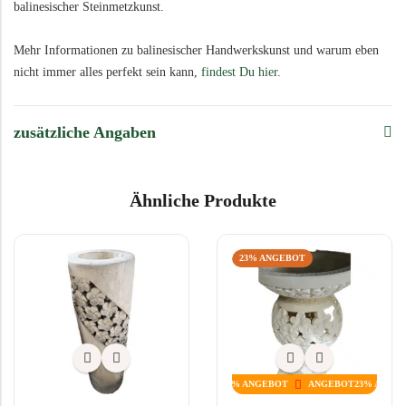
balinesischer Steinmetzkunst.
Mehr Informationen zu balinesischer Handwerkskunst und warum eben
nicht immer alles perfekt sein kann,
findest Du hier
.
zusätzliche Angaben
Ähnliche Produkte
23% ANGEBOT
T
ANGEBOT
23% ANGEBOT
ANGEBOT
23% ANGEBOT
ANGEBOT
23% ANGEBOT